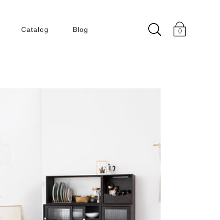
Catalog
Blog
0
Collection
180 Degree
50 60s
Building Within
Building
ENLIGHT
KLEIN BLUE