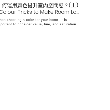
如何運用顏色提升室內空間感？(上)
 Colour Tricks to Make Room Lo…
hen choosing a color for your home, it is
mportant to consider value, hue, and saturation…