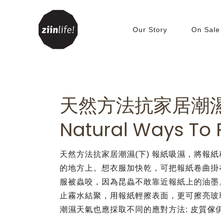
Our Story
On Sale
Living Room
Accessories
C
天然方法抗家居潮濕(
Beanbags
T
Bookshelves &
C
Natural Ways To
Bookcases
Cabinets
天然方法抗家居潮濕(下) 報紙吸濕，將報
Tables
的地方上。想衣服加快乾，可把報紙卷曲掛
TV Benches
服被蟲咬，因為昆蟲不敢靠近報紙上的油墨
Sofa
止霧水結聚，用報紙輕擦表面，更可擦亮玻
Sofabed
潮濕天氣也應採取不同的應對方法: 皮質傢