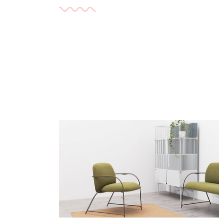
All Products
Accessories
Beds
Beanbags
Bookshelves &
Bookcases
Cabinets
Chairs
Coffee Tables
Lightings
Tables
TV Benches
Sofa
Wardrobes