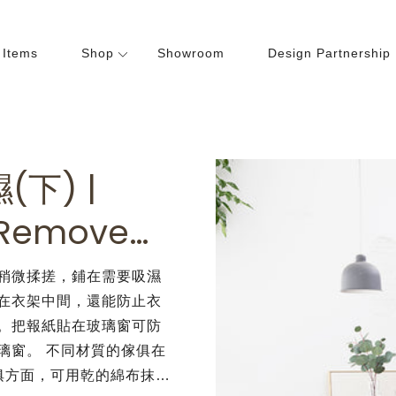
 Items
Shop
Showroom
Design Partnership
Dining Room
Bedroom
hairs
Beds
下) |
ables
Cabinets
abinets
Lightings
 Remove…
Wardrobes
紙稍微揉搓，鋪在需要吸濕
在衣架中間，還能防止衣
。把報紙貼在玻璃窗可防
璃窗。 不同材質的傢俱在
俱方面，可用乾的綿布抹…