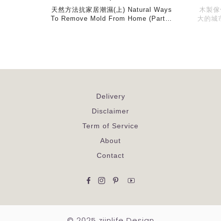
天然方法抗家居潮濕(上) Natural Ways
木製傢
To Remove Mold From Home (Part…
大的城
Delivery
Disclaimer
Term of Service
About
Contact
Facebook
Instagram
Pinterest
YouTube
© 2025 ziinlife Design