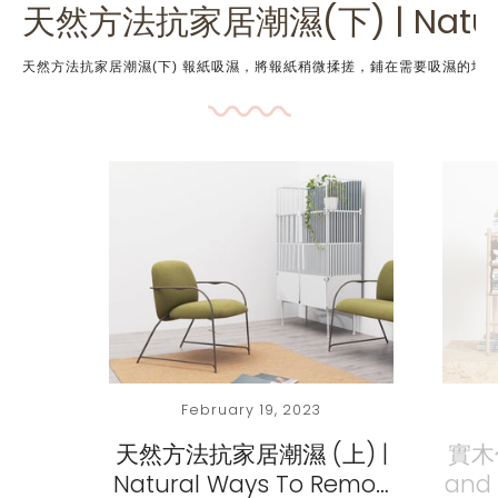
天然方法抗家居潮濕(下) | Natural 
天然方法抗家居潮濕(下) 報紙吸濕，將報紙稍微揉搓，鋪在需要吸濕的地方上。想衣服加快乾，可把報紙卷曲掛在衣架
February 19, 2023
天然方法抗家居潮濕 (上) |
實木
Natural Ways To Remo…
and 