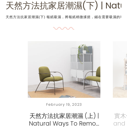
天然方法抗家居潮濕(下) | Natural 
天然方法抗家居潮濕(下) 報紙吸濕，將報紙稍微揉搓，鋪在需要吸濕的地方上。想衣服加快乾，可把報紙卷曲掛在衣架
February 19, 2023
天然方法抗家居潮濕 (上) |
實木
Natural Ways To Remo…
and 