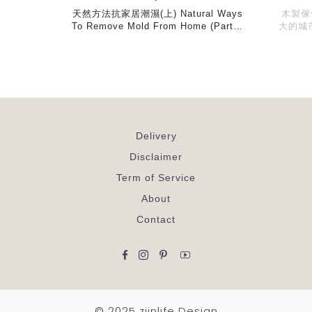
天然方法抗家居潮濕(上) Natural Ways
木製傢
To Remove Mold From Home (Part…
大的城
Delivery
Disclaimer
Term of Service
About
Contact
Facebook
Instagram
Pinterest
YouTube
© 2025 ziinlife Design