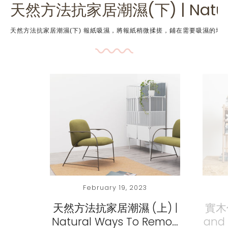
天然方法抗家居潮濕(下) | Natural 
天然方法抗家居潮濕(下) 報紙吸濕，將報紙稍微揉搓，鋪在需要吸濕的地方上。想衣服加快乾，可把報紙卷曲掛在衣架
February 19, 2023
天然方法抗家居潮濕 (上) |
實木
Natural Ways To Remo…
and 