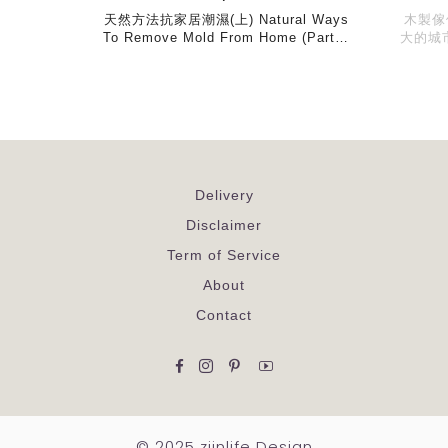
天然方法抗家居潮濕(上) Natural Ways
木製傢
To Remove Mold From Home (Part…
大的城
Delivery
Disclaimer
Term of Service
About
Contact
Facebook
Instagram
Pinterest
YouTube
© 2025 ziinlife Design