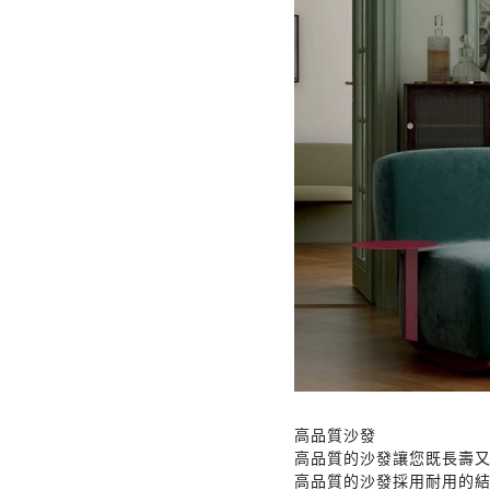
所有產品
配件
床
豆袋
書架和書櫃
櫥櫃
椅子
咖啡桌
燈飾
表
電視櫃
沙發
衣櫃
高品質沙發
克萊因藍
高品質的沙發讓您既長壽又舒
高品質的沙發採用耐用的結
黑色系列