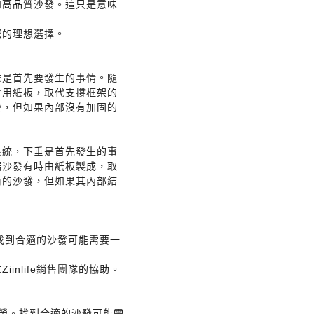
如高品質沙發。這只是意味
您的理想選擇。
垂是首先要發生的事情。隨
會用紙板，取代支撐框架的
發，但如果內部沒有加固的
系統，下垂是首先發生的事
端沙發有時由紙板製成，取
尚的沙發，但如果其內部結
。找到合適的沙發可能需要一
nlife銷售團隊的協助。
為榮。找到合適的沙發可能需