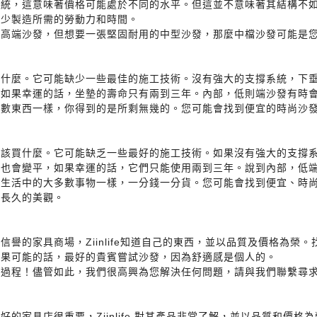
系統，這意味著價格可能處於不同的水平。但這並不意味著其結構不
減少製造所需的勞動力和時間。
買高端沙發，但想要一張堅固耐用的中型沙發，那麼中檔沙發可能是
買什麼。它可能缺少一些最佳的施工技術。沒有強大的支撐系統，下
，如果幸運的話，坐墊的壽命只有兩到三年。內部，低則端沙發有時
多數東西一樣，你得到的是所剩無幾的。您可能會找到便宜的時尚沙
。
道該買什麼。它可能缺乏一些最好的施工技術。如果沒有強大的支撐
子也會變平，如果幸運的話，它們只能使用兩到三年。說到內部，低
如生活中的大多數事物一樣，一分錢一分貨。您可能會找到便宜、時
持長久的美觀。
譽的家具商場，Ziinlife知道自己的東西，並以品質及價格為榮
如果可能的話，最好的貴賓嘗試沙發，因為舒適感是個人的。
程！儘管如此，我們很高興為您解決任何問題，請與我們聯繫尋求Zii
的家具店很重要，Ziinlife 對其產品非常了解，並以品質和價格