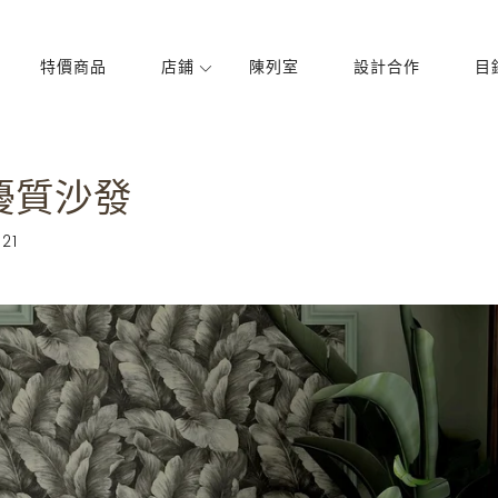
特價商品
店鋪
陳列室
設計合作
目
飯廳
臥室
優質沙發
椅子
床
表
櫥櫃
21
櫥櫃
燈飾
衣櫃