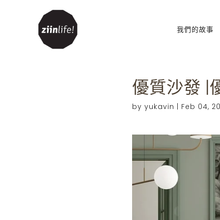
我們的故事
客廳
優質沙發 |
配件
豆袋
by yukavin |
Feb 04, 20
書架和書櫃
櫥櫃
表
電視櫃
沙發
沙發床