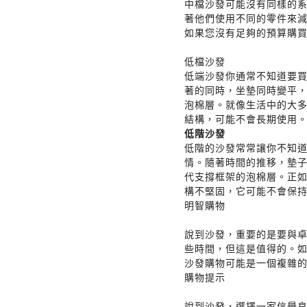
中檔沙發可能沒有同樣的
著他們使用不同的零件來
如果您沒有足夠的預算購
低檔沙發
低端沙發你通常不知道要
著的同時，坐墊同時變平
泡棉層。就像生活中的大
結構，可能不會長期使用
低階沙發
低階的沙發常常讓你不知
情。隨著時間的推移，墊
代支撐框架的泡棉層。正
構不堅固，它可能不會保
明智購物
說到沙發，重要的是要與卓信
些時間，但這是值得的。
沙發購物可能是一個複雜的過
購物提示
說到沙發，選擇一家信譽良好