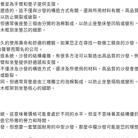
感覺並為手臂和墊子提供支撐。
人建造的，這不僅與沙發的構造方式有關，還與所用材料有關。高品
可以防止開裂或破裂。
。但通常後座墊三個由分開的泡棉製成，以防止座墊床墊凹陷或變形
從木框到坐墊芯的細節。
長久的使用壽命和舒適的體驗。如果您正在尋找一款做工精良的沙發
品質和聲譽而聞名的公司。
建造系統，沙發的結構複雜，有很多方法可以製造出高品質的沙發。
手臂和坐墊提供舒適感和支撐。
，不僅涉及沙發的構造方式，還涉及所使用的材料。高品質的沙發會
裂或斷裂。
不同。但通常背墊是由三塊獨立的泡棉製成，以防止坐墊塌陷或變形
從木框架到坐墊核心的細節。
系統，這意味著價格可能會處於不同的水平。但並不意味著其結構優
製造它所需的勞力和時間。
沙發，但想要一套堅固耐用的中型沙發，那麼中檔沙發可能是您的理