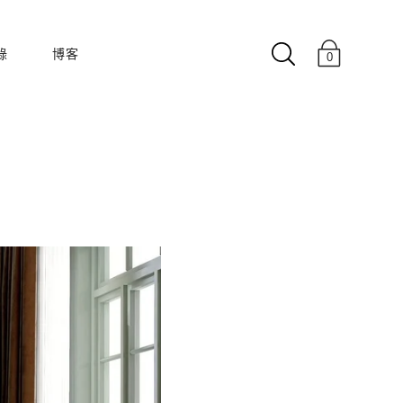
錄
博客
0
收藏
180度
50 60 年代
樓中樓
啟迪
克萊因藍