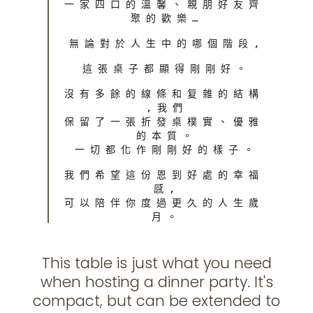
一 家 四 口 的 溫 馨 、 親 朋 好 友 齊 
聚 的 歡 樂 …

無 論 對 於 人 生 中 的 哪 個 階 段 ,

這 張 桌 子 都 顯 得 剛 剛 好 。

沒 有 多 餘 的 線 條 和 复 雜 的 結 構 
, 我 們

保 留 了 一 張 折 發 桌 樸 實 、 優 雅 
的 本 質 。

一 切 都 化 作 剛 剛 好 的 樣 子 。

我 們 希 望 這 份 恩 到 好 處 的 幸 福 
感 ,

可 以 陪 伴 你 度 過 更 久 的 人 生 歲 
月 。
This table is just what you need
when hosting a dinner party. It's
compact, but can be extended to