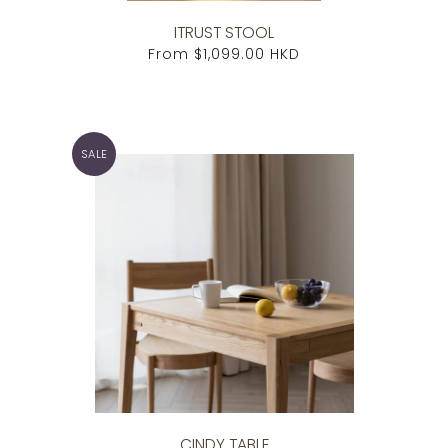
ITRUST STOOL
From
$1,099.00 HKD
SALE
CINDY TABLE