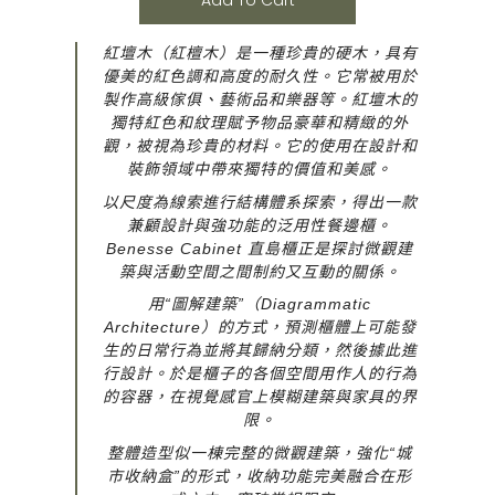
Add To Cart
紅壇木（紅檀木）是一種珍貴的硬木，具有
優美的紅色調和高度的耐久性。它常被用於
製作高級傢俱、藝術品和樂器等。紅壇木的
獨特紅色和紋理賦予物品豪華和精緻的外
觀，被視為珍貴的材料。它的使用在設計和
裝飾領域中帶來獨特的價值和美感。
以尺度為線索進行結構體系探索，得出一款
兼顧設計與強功能的泛用性餐邊櫃。
Benesse Cabinet 直島櫃
正是探討微觀建
築與活動空間之間制約又互動的關係。
用“圖解建築”（Diagrammatic
Architecture）的方式，預測櫃體上可能發
生的日常行為並將其歸納分類，然後據此進
行設計。於是櫃子的各個空間用作人的行為
的容器，在視覺感官上模糊建築與家具的界
限。
整體造型似一棟完整的微觀建築，強化“城
市收納盒”的形式，收納功能完美融合在形