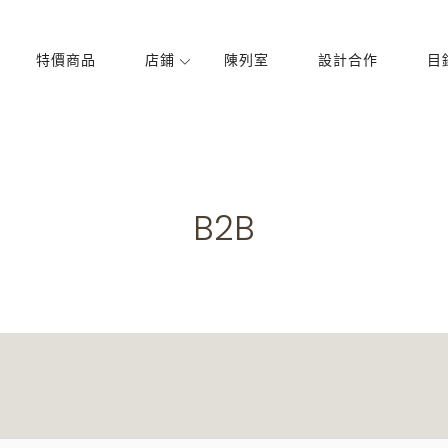
特價商品
店鋪
陳列室
設計合作
目
飯廳
臥室
椅子
床
表
櫥櫃
B2B
櫥櫃
燈飾
衣櫃