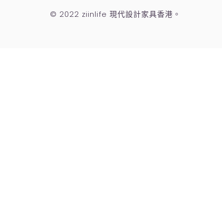
所有產品
© 2022 ziinlife 現代設計家具香港。
配件
床
豆袋
書架和書櫃
櫥櫃
椅子
咖啡桌
燈飾
表
電視櫃
沙發
衣櫃
克萊因藍
黑色系列