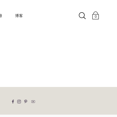
錄
博客
0
收藏
180度
50 60 年代
樓中樓
啟迪
克萊因藍
Facebook
Instagram的
平特雷斯特
YouTube