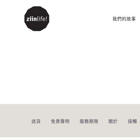
我們的故事
客廳
配件
豆袋
書架和書櫃
櫥櫃
表
電視櫃
沙發
送貨
免責聲明
服務期限
關於
接觸
沙發床