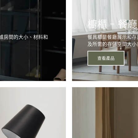
櫥櫃 - 餐廳
據房間的大小、材料和
餐具櫃是餐廳展示和存
及所需的存儲空間大小
查看產品