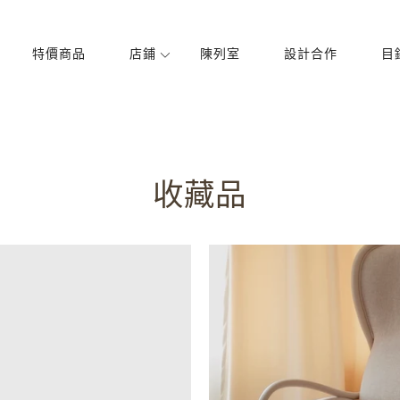
特價商品
店鋪
陳列室
設計合作
目
飯廳
臥室
椅子
床
收藏品
表
櫥櫃
櫥櫃
燈飾
衣櫃