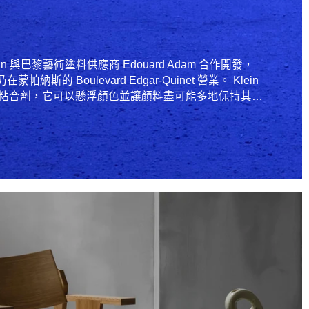
s Klein 與巴黎藝術塗料供應商 Edouard Adam 合作開發，
在蒙帕納斯的 Boulevard Edgar-Quinet 營業。 Klein
樹脂粘合劑，它可以懸浮顏色並讓顏料盡可能多地保持其…