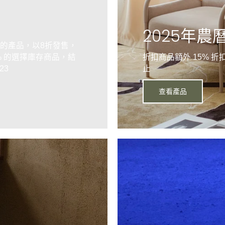
2025年農
充足的產品，以8折發售，
0% 的選擇庫存商品，結
折扣商品額外 15% 折
23
止
查看產品