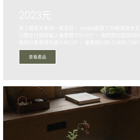
所有產品
2023元
配件
床
為了報答大家的一直支持， ziinlife選擇了20款現貨
豆袋
只需在付款時輸入優惠碼“CNY23” 。 我們現在提供2
賬時只需使用代碼“CNY23”。 優惠碼USE CODE: CNY
書架和書櫃
櫥櫃
查看產品
椅子
咖啡桌
燈飾
表
電視櫃
沙發
衣櫃
克萊因藍
黑色系列