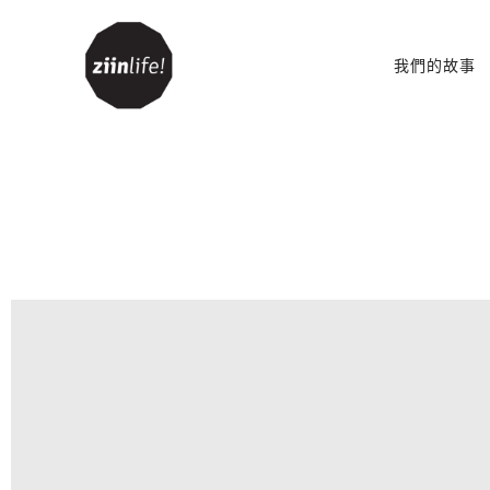
我們的故事
客廳
配件
豆袋
書架和書櫃
櫥櫃
表
電視櫃
沙發
沙發床