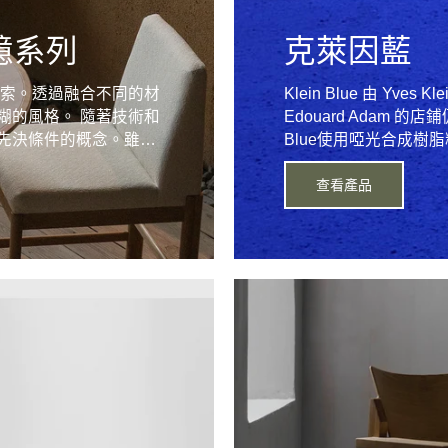
無憶系列
克萊因藍
的探索。透過融合不同的材
Klein Blue 由 Yve
糊的風格。 隨著技術和
Edouard Adam 的店鋪仍
先決條件的概念。雖…
Blue使用啞光合成
查看產品