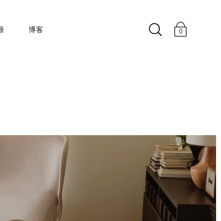
錄
博客
0
收藏
180度
50 60 年代
樓中樓
啟迪
克萊因藍