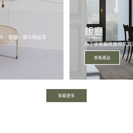
飯廳
料、餐點、展示物品等
為了使餐廳既實用又實
查看產品
裝載更多