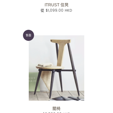
ITRUST 信凳
從
$1,099.00 HKD
售罄
關椅