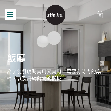
0
飯廳
為了使餐廳既實用又實用，需要有時尚的桌
椅，以及用於儲物的擱板。