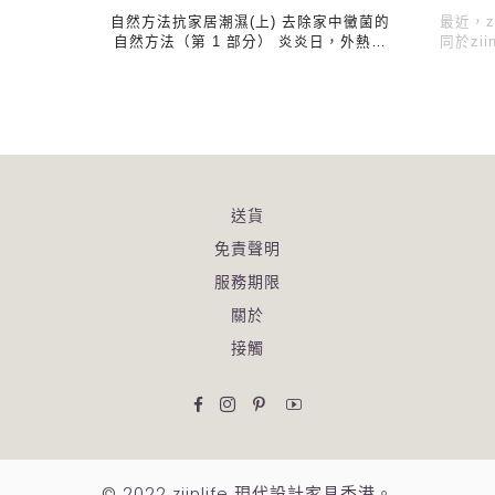
自然方法抗家居潮濕(上) 去除家中黴菌的
最近，z
自然方法（第 1 部分） 炎炎日，外熱…
同於zi
送貨
免責聲明
服務期限
關於
接觸
Facebook
Instagram的
平特雷斯特
YouTube
© 2022 ziinlife 現代設計家具香港。